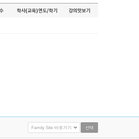
수
학사(교육)연도/학기
강의맛보기
선택